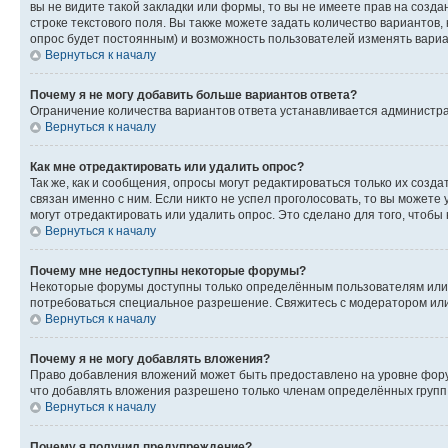
вы не видите такой закладки или формы, то вы не имеете прав на созда
строке текстового поля. Вы также можете задать количество вариантов,
опрос будет постоянным) и возможность пользователей изменять вариан
Вернуться к началу
Почему я не могу добавить больше вариантов ответа?
Ограничение количества вариантов ответа устанавливается администр
Вернуться к началу
Как мне отредактировать или удалить опрос?
Так же, как и сообщения, опросы могут редактироваться только их соз
связан именно с ним. Если никто не успел проголосовать, то вы можете
могут отредактировать или удалить опрос. Это сделано для того, чтобы
Вернуться к началу
Почему мне недоступны некоторые форумы?
Некоторые форумы доступны только определённым пользователям или г
потребоваться специальное разрешение. Свяжитесь с модератором ил
Вернуться к началу
Почему я не могу добавлять вложения?
Право добавления вложений может быть предоставлено на уровне фору
что добавлять вложения разрешено только членам определённых групп.
Вернуться к началу
Почему я получил предупреждение?