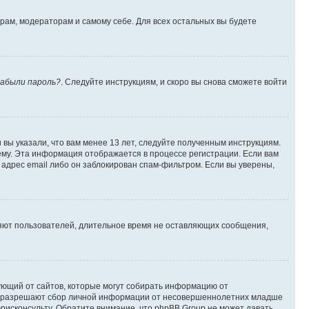
орам, модераторам и самому себе. Для всех остальных вы будете
абыли пароль?
. Следуйте инструкциям, и скоро вы снова сможете войти
вы указали, что вам менее 13 лет, следуйте полученным инструкциям.
му. Эта информация отображается в процессе регистрации. Если вам
адрес email либо он заблокирован спам-фильтром. Если вы уверены,
ляют пользователей, длительное время не оставляющих сообщения,
ребующий от сайтов, которые могут собирать информацию от
уны разрешают сбор личной информации от несовершеннолетних младше
юрисконсульту. Обратите внимание, что phpBB Group не может давать