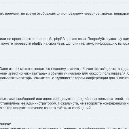
него времени, но время отображается по-прежнему неверное, значит, неправ
или же просто никто не перевёл phpBB на ваш язык. Попробуйте узнать у ад
ами можете перевести phpBB на свой язык. Дополнительную информацию вы мо
дно из них может относиться к вашему званию, обычно это звёздочки, квадр
ние известно как «аватара» и обычно уникально для каждого пользователя. О
использовать аватары, свяжитесь с администратором конференции для выясне
нных вами сообщений или идентифицируют определённых пользователей: на
установлены её администратором. Пожалуйста, не засоряйте конференцию н
тратор понизят значение вашего счётчика сообщений.
ренцию!
щения другим пользователям через встроенную в конференцию форму, и толь