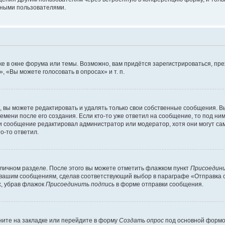
мными пользователями.
е в окне форума или темы. Возможно, вам придётся зарегистрироваться, пр
 «Вы можете голосовать в опросах» и т. п.
вы можете редактировать и удалять только свои собственные сообщения. В
емени после его создания. Если кто-то уже ответил на сообщение, то под ни
сли сообщение редактировал администратор или модератор, хотя они могут са
о-то ответил.
 личном разделе. После этого вы можете отметить флажком пункт
Присоедини
 вашим сообщениям, сделав соответствующий выбор в параграфе «Отправка 
х, убрав флажок
Присоединить подпись
в форме отправки сообщения.
ите на закладке или перейдите в форму
Создать опрос
под основной формой