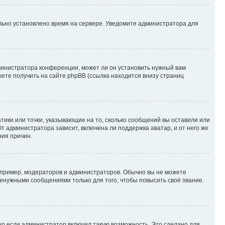
ильно установлено время на сервере. Уведомите администратора для
министратора конференции, может ли он установить нужный вам
жете получить на сайте phpBB (ссылка находится внизу страниц
атики или точки, указывающие на то, сколько сообщений вы оставили или
т администратора зависит, включена ли поддержка аватар, и от него же
ния причин.
пример, модераторов и администраторов. Обычно вы не можете
енужными сообщениями только для того, чтобы повысить своё звание.
ко если администратор включил такую возможность. Это сделано для