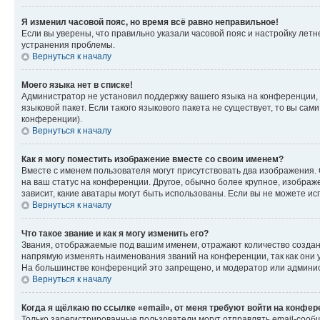
Я изменил часовой пояс, но время всё равно неправильное!
Если вы уверены, что правильно указали часовой пояс и настройку лет
устранения проблемы.
Вернуться к началу
Моего языка нет в списке!
Администратор не установил поддержку вашего языка на конференции, 
языковой пакет. Если такого языкового пакета не существует, то вы с
конференции).
Вернуться к началу
Как я могу поместить изображение вместе со своим именем?
Вместе с именем пользователя могут присутствовать два изображения. О
на ваш статус на конференции. Другое, обычно более крупное, изображе
зависит, какие аватары могут быть использованы. Если вы не можете 
Вернуться к началу
Что такое звание и как я могу изменить его?
Звания, отображаемые под вашим именем, отражают количество созда
напрямую изменять наименования званий на конференции, так как они 
На большинстве конференций это запрещено, и модератор или админис
Вернуться к началу
Когда я щёлкаю по ссылке «email», от меня требуют войти на конфе
Только зарегистрированные пользователи могут отправлять email-сооб