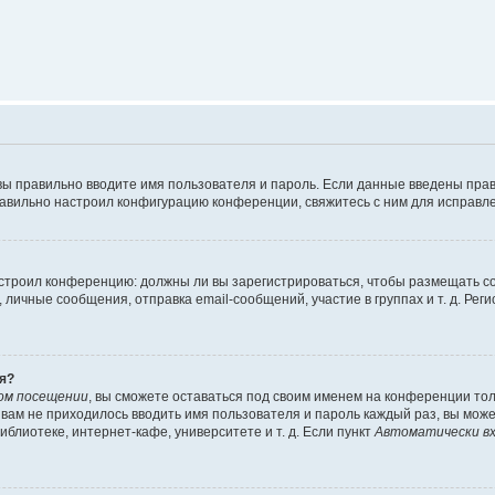
вы правильно вводите имя пользователя и пароль. Если данные введены прав
равильно настроил конфигурацию конференции, свяжитесь с ним для исправле
 настроил конференцию: должны ли вы зарегистрироваться, чтобы размещать 
чные сообщения, отправка email-сообщений, участие в группах и т. д. Регис
я?
ом посещении
, вы сможете оставаться под своим именем на конференции тол
ы вам не приходилось вводить имя пользователя и пароль каждый раз, вы мож
блиотеке, интернет-кафе, университете и т. д. Если пункт
Автоматически вх