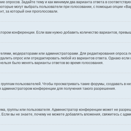
ние опросов. Задайте тему и как минимум два варианта ответа в соответству
 которые могут выбрать пользователи при голосовании, с помощью опции «Вар
т, за который они проголосовали.
атором конференции. Если вам нужно добавить количество вариантов, превы
дателями, модераторами или администраторами. Для редактирования опроса п
 удалить опрос или отредактировать любой из вариантов ответа. Однако если
 нельзя было менять варианты ответов во время голосования.
руппам пользователей. Чтобы просматривать такие форумы, создавать в них
и администратором конференции для получения такого разрешения.
ма, группы или пользователя. Администратор конференции может не разре
 Если вы не знаете, почему не можете добавлять вложения, свяжитесь с ад