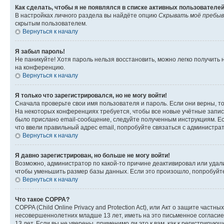
Как сделать, чтобы я не появлялся в списке активных пользователе
В настройках личного раздела вы найдёте опцию
Скрывать моё пребыв
скрытым пользователем.
Вернуться к началу
Я забыл пароль!
Не паникуйте! Хотя пароль нельзя восстановить, можно легко получить
на конференцию.
Вернуться к началу
Я только что зарегистрировался, но не могу войти!
Сначала проверьте свои имя пользователя и пароль. Если они верны, т
На некоторых конференциях требуется, чтобы все новые учётные запис
было прислано email-сообщение, следуйте полученным инструкциям. Есл
что ввели правильный адрес email, попробуйте связаться с администра
Вернуться к началу
Я давно зарегистрирован, но больше не могу войти!
Возможно, администратор по какой-то причине деактивировал или удал
чтобы уменьшить размер базы данных. Если это произошло, попробуйте 
Вернуться к началу
Что такое COPPA?
COPPA (Child Online Privacy and Protection Act), или Акт о защите час
несовершеннолетних младше 13 лет, иметь на это письменное согласи
13 лет. Если вы не уверены, применимо ли это к вам, как к регистриру