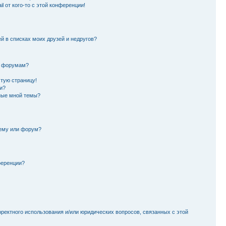
l от кого-то с этой конференции!
й в списках моих друзей и недругов?
и форумам?
стую страницу!
и?
ные мной темы?
тему или форум?
ференции?
рректного использования и/или юридических вопросов, связанных с этой