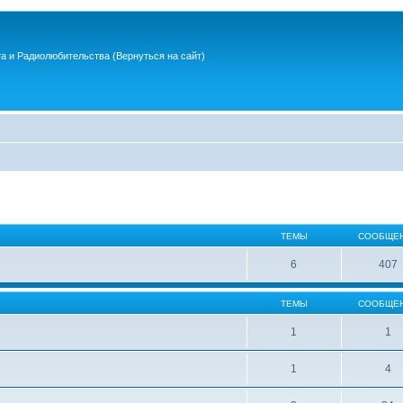
та и Радиолюбительства
(Вернуться на сайт)
ТЕМЫ
СООБЩЕ
6
407
ТЕМЫ
СООБЩЕ
1
1
1
4