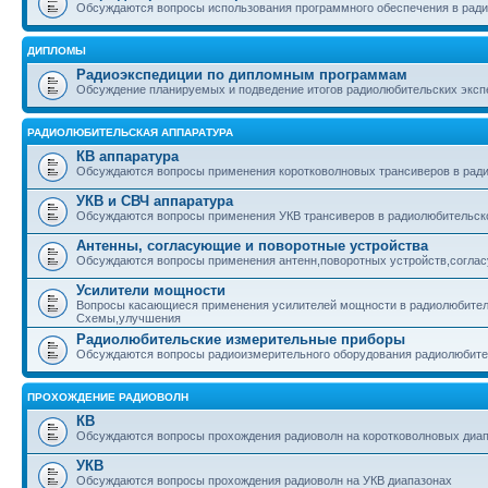
Обсуждаются вопросы использования программного обеспечения в рад
ДИПЛОМЫ
Радиоэкспедиции по дипломным программам
Обсуждение планируемых и подведение итогов радиолюбительских эксп
РАДИОЛЮБИТЕЛЬСКАЯ АППАРАТУРА
КВ аппаратура
Обсуждаются вопросы применения коротковолновых трансиверов в ради
УКВ и СВЧ аппаратура
Обсуждаются вопросы применения УКВ трансиверов в радиолюбительско
Антенны, согласующие и поворотные устройства
Обсуждаются вопросы применения антенн,поворотных устройств,соглас
Усилители мощности
Вопросы касающиеся применения усилителей мощности в радиолюбител
Схемы,улучшения
Радиолюбительские измерительные приборы
Обсуждаются вопросы радиоизмерительного оборудования радиолюбит
ПРОХОЖДЕНИЕ РАДИОВОЛН
КВ
Обсуждаются вопросы прохождения радиоволн на коротковолновых диа
УКВ
Обсуждаются вопросы прохождения радиоволн на УКВ диапазонах