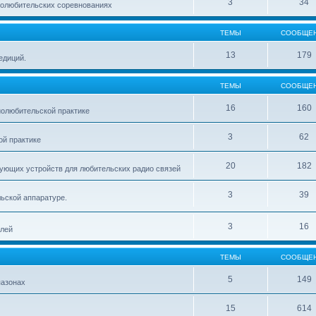
3
34
иолюбительских соревнованиях
ТЕМЫ
СООБЩЕ
13
179
едиций.
ТЕМЫ
СООБЩЕ
16
160
олюбительской практике
3
62
й практике
20
182
ующих устройств для любительских радио связей
3
39
ьской аппаратуре.
3
16
елей
ТЕМЫ
СООБЩЕ
5
149
пазонах
15
614