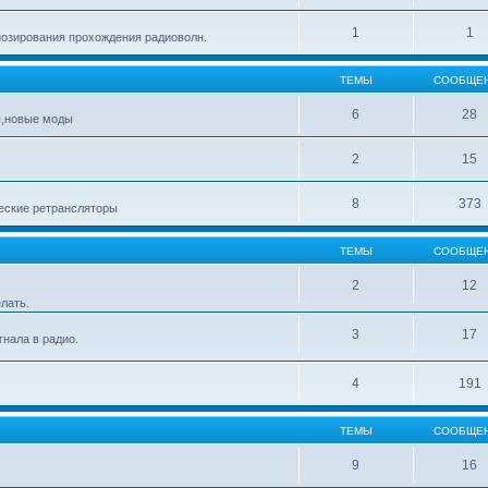
1
1
озирования прохождения радиоволн.
ТЕМЫ
СООБЩЕ
6
28
ы,новые моды
2
15
8
373
еские ретрансляторы
ТЕМЫ
СООБЩЕ
2
12
лать.
3
17
нала в радио.
4
191
ТЕМЫ
СООБЩЕ
9
16