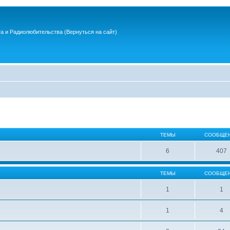
та и Радиолюбительства
(Вернуться на сайт)
ТЕМЫ
СООБЩЕ
6
407
ТЕМЫ
СООБЩЕ
1
1
1
4