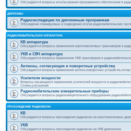
Обсуждаются вопросы использования программного обеспечения в рад
ДИПЛОМЫ
Радиоэкспедиции по дипломным программам
Обсуждение планируемых и подведение итогов радиолюбительских эксп
РАДИОЛЮБИТЕЛЬСКАЯ АППАРАТУРА
КВ аппаратура
Обсуждаются вопросы применения коротковолновых трансиверов в ради
УКВ и СВЧ аппаратура
Обсуждаются вопросы применения УКВ трансиверов в радиолюбительско
Антенны, согласующие и поворотные устройства
Обсуждаются вопросы применения антенн,поворотных устройств,соглас
Усилители мощности
Вопросы касающиеся применения усилителей мощности в радиолюбител
Схемы,улучшения
Радиолюбительские измерительные приборы
Обсуждаются вопросы радиоизмерительного оборудования радиолюбит
ПРОХОЖДЕНИЕ РАДИОВОЛН
КВ
Обсуждаются вопросы прохождения радиоволн на коротковолновых диа
УКВ
Обсуждаются вопросы прохождения радиоволн на УКВ диапазонах