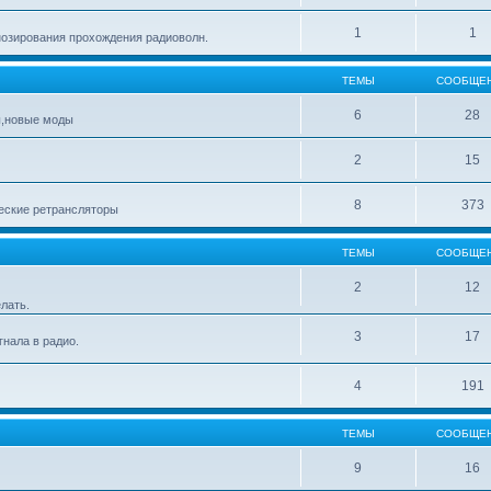
1
1
озирования прохождения радиоволн.
ТЕМЫ
СООБЩЕ
6
28
ы,новые моды
2
15
8
373
еские ретрансляторы
ТЕМЫ
СООБЩЕ
2
12
лать.
3
17
нала в радио.
4
191
ТЕМЫ
СООБЩЕ
9
16