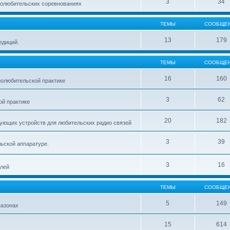
3
34
иолюбительских соревнованиях
ТЕМЫ
СООБЩЕ
13
179
едиций.
ТЕМЫ
СООБЩЕ
16
160
олюбительской практике
3
62
й практике
20
182
ующих устройств для любительских радио связей
3
39
ьской аппаратуре.
3
16
елей
ТЕМЫ
СООБЩЕ
5
149
пазонах
15
614