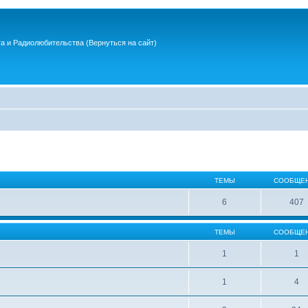
та и Радиолюбительства
(Вернуться на сайт)
ТЕМЫ
СООБЩЕ
6
407
ТЕМЫ
СООБЩЕ
1
1
1
4