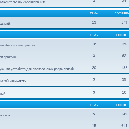
3
34
иолюбительских соревнованиях
ТЕМЫ
СООБЩЕ
13
179
едиций.
ТЕМЫ
СООБЩЕ
16
160
олюбительской практике
3
62
й практике
20
182
ующих устройств для любительских радио связей
3
39
ьской аппаратуре.
3
16
елей
ТЕМЫ
СООБЩЕ
5
149
пазонах
15
614