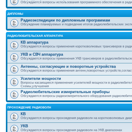
Обсуждаются вопросы использования программного обеспечения в рад
ДИПЛОМЫ
Радиоэкспедиции по дипломным программам
Обсуждение планируемых и подведение итогов радиолюбительских эксп
РАДИОЛЮБИТЕЛЬСКАЯ АППАРАТУРА
КВ аппаратура
Обсуждаются вопросы применения коротковолновых трансиверов в ради
УКВ и СВЧ аппаратура
Обсуждаются вопросы применения УКВ трансиверов в радиолюбительско
Антенны, согласующие и поворотные устройства
Обсуждаются вопросы применения антенн,поворотных устройств,соглас
Усилители мощности
Вопросы касающиеся применения усилителей мощности в радиолюбител
Схемы,улучшения
Радиолюбительские измерительные приборы
Обсуждаются вопросы радиоизмерительного оборудования радиолюбит
ПРОХОЖДЕНИЕ РАДИОВОЛН
КВ
Обсуждаются вопросы прохождения радиоволн на коротковолновых диа
УКВ
Обсуждаются вопросы прохождения радиоволн на УКВ диапазонах