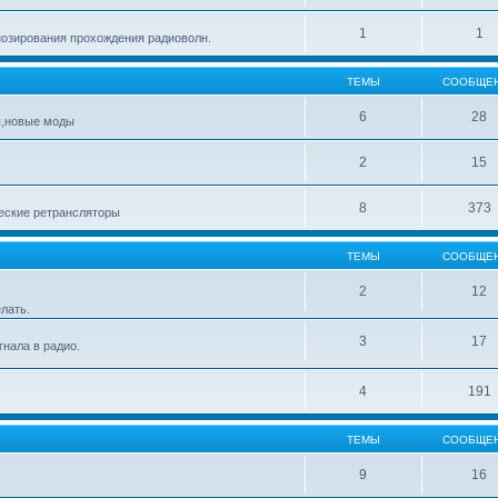
1
1
озирования прохождения радиоволн.
ТЕМЫ
СООБЩЕ
6
28
ы,новые моды
2
15
8
373
еские ретрансляторы
ТЕМЫ
СООБЩЕ
2
12
лать.
3
17
нала в радио.
4
191
ТЕМЫ
СООБЩЕ
9
16