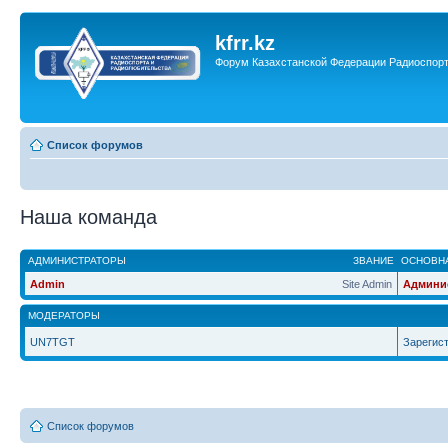
kfrr.kz
Форум Казахстанской Федерации Радиоспор
Список форумов
Наша команда
АДМИНИСТРАТОРЫ
ЗВАНИЕ
ОСНОВНА
Admin
Site Admin
Админи
МОДЕРАТОРЫ
UN7TGT
Зарегис
Список форумов