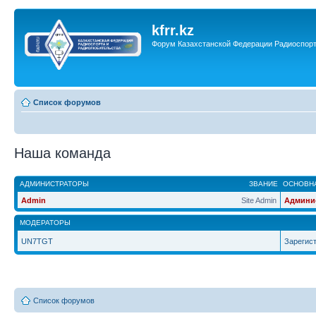
kfrr.kz
Форум Казахстанской Федерации Радиоспор
Список форумов
Наша команда
АДМИНИСТРАТОРЫ
ЗВАНИЕ
ОСНОВНА
Admin
Site Admin
Админи
МОДЕРАТОРЫ
UN7TGT
Зарегис
Список форумов