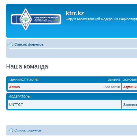
kfrr.kz
Форум Казахстанской Федерации Радиоспор
Список форумов
Наша команда
АДМИНИСТРАТОРЫ
ЗВАНИЕ
ОСНОВНА
Admin
Site Admin
Админи
МОДЕРАТОРЫ
UN7TGT
Зарегис
Список форумов