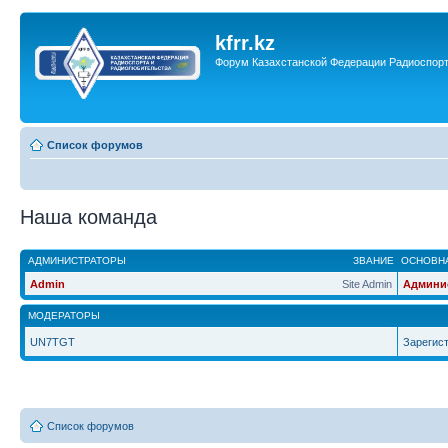
kfrr.kz
Форум Казахстанской Федерации Радиоспор
Список форумов
Наша команда
АДМИНИСТРАТОРЫ
ЗВАНИЕ
ОСНОВНА
Admin
Site Admin
Админи
МОДЕРАТОРЫ
UN7TGT
Зарегис
Список форумов