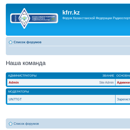
kfrr.kz
Форум Казахстанской Федерации Радиоспор
Список форумов
Наша команда
АДМИНИСТРАТОРЫ
ЗВАНИЕ
ОСНОВНА
Admin
Site Admin
Админи
МОДЕРАТОРЫ
UN7TGT
Зарегис
Список форумов