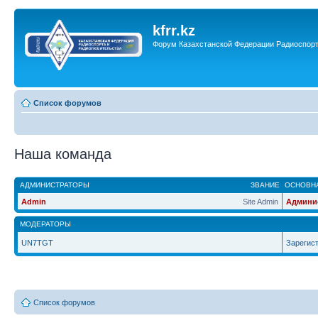
kfrr.kz
Форум Казахстанской Федерации Радиоспор
Список форумов
Наша команда
АДМИНИСТРАТОРЫ
ЗВАНИЕ
ОСНОВНА
Admin
Site Admin
Админи
МОДЕРАТОРЫ
UN7TGT
Зарегис
Список форумов