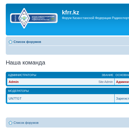
kfrr.kz
Форум Казахстанской Федерации Радиоспор
Список форумов
Наша команда
АДМИНИСТРАТОРЫ
ЗВАНИЕ
ОСНОВНА
Admin
Site Admin
Админи
МОДЕРАТОРЫ
UN7TGT
Зарегис
Список форумов