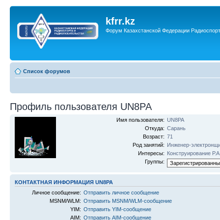
kfrr.kz
Форум Казахстанской Федерации Радиоспор
Список форумов
Профиль пользователя UN8PA
Имя пользователя:
UN8PA
Откуда:
Сарань
Возраст:
71
Род занятий:
Инженер-электронщ
Интересы:
Конструирование Р.А
Группы:
КОНТАКТНАЯ ИНФОРМАЦИЯ UN8PA
Личное сообщение:
Отправить личное сообщение
MSNM/WLM:
Отправить MSNM/WLM-сообщение
YIM:
Отправить YIM-сообщение
AIM:
Отправить AIM-сообщение