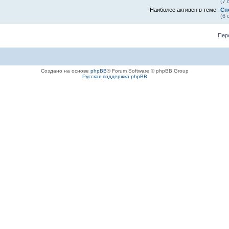
(7 
Наиболее активен в теме:
Сп
(6 
Пер
Создано на основе
phpBB
® Forum Software © phpBB Group
Русская поддержка phpBB