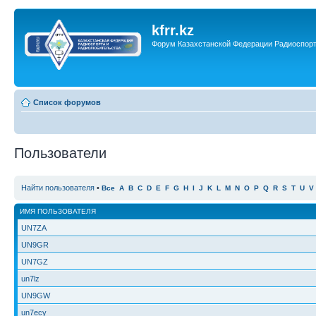
kfrr.kz
Форум Казахстанской Федерации Радиоспор
Список форумов
Пользователи
Найти пользователя
•
Все
A
B
C
D
E
F
G
H
I
J
K
L
M
N
O
P
Q
R
S
T
U
V
ИМЯ ПОЛЬЗОВАТЕЛЯ
UN7ZA
UN9GR
UN7GZ
un7lz
UN9GW
un7ecy