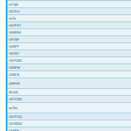
un7qbl
UN7FU
un7p
UN7FET
UN8PAS
UN7BF
UN8PT
UN7EY
UN7GBC
UN8FM
UN6LN
ua9mhk
dl1usb
UN7CBU
un7bu
UN7FDQ
UN7EDG
UN9FK