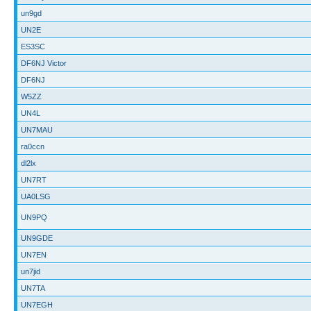
un9gd
UN2E
ES3SC
DF6NJ Victor
DF6NJ
W5ZZ
UN4L
UN7MAU
ra0ccn
dl2lx
UN7RT
UA0LSG
UN9PQ
UN9GDE
UN7EN
un7jid
UN7TA
UN7EGH