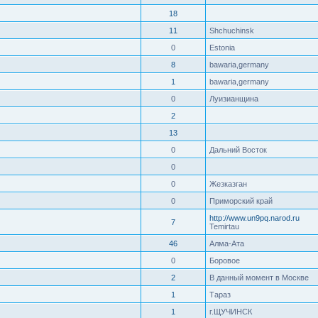
18
11
Shchuchinsk
0
Estonia
8
bawaria,germany
1
bawaria,germany
0
Луизианщина
2
13
0
Дальний Восток
0
0
Жезказган
0
Приморский край
http://www.un9pq.narod.ru
7
Temirtau
46
Алма-Ата
0
Боровое
2
В данный момент в Москве
1
Тараз
1
г.ЩУЧИНСК