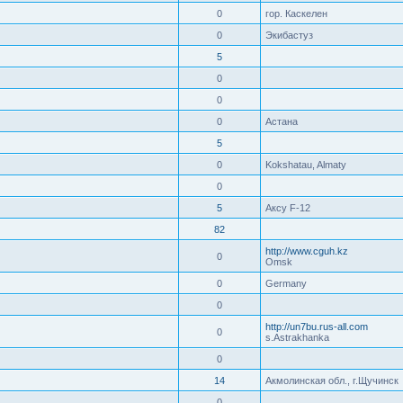
0
гор. Каскелен
0
Экибастуз
5
0
0
0
Астана
5
0
Kokshatau, Almaty
0
5
Аксу F-12
82
http://www.cguh.kz
0
Omsk
0
Germany
0
http://un7bu.rus-all.com
0
s.Astrakhanka
0
14
Акмолинская обл., г.Щучинск
0