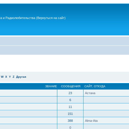
та и Радиолюбительства
(Вернуться на сайт)
W
X
Y
Z
Другая
ЗВАНИЕ
СООБЩЕНИЯ
САЙТ
,
ОТКУДА
23
Астана
6
11
151
388
Alma-Ata
0