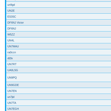
un9gd
UN2E
ES3SC
DF6NJ Victor
DF6NJ
W5ZZ
UN4L
UN7MAU
ra0ccn
dl2lx
UN7RT
UA0LSG
UN9PQ
UN9GDE
UN7EN
un7jid
UN7TA
UN7EGH