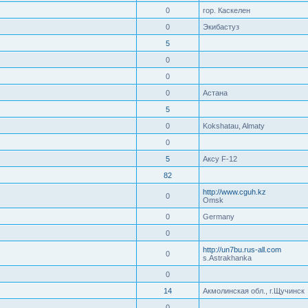
0
гор. Каскелен
0
Экибастуз
5
0
0
0
Астана
5
0
Kokshatau, Almaty
0
5
Аксу F-12
82
http://www.cguh.kz
0
Omsk
0
Germany
0
http://un7bu.rus-all.com
0
s.Astrakhanka
0
14
Акмолинская обл., г.Щучинск
0