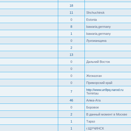
18
11
Shchuchinsk
0
Estonia
8
bawaria,germany
1
bawaria,germany
0
Луизианщина
2
13
0
Дальний Восток
0
0
Жезказган
0
Приморский край
http://www.un9pq.narod.ru
7
Temirtau
46
Алма-Ата
0
Боровое
2
В данный момент в Москве
1
Тараз
1
г.ЩУЧИНСК