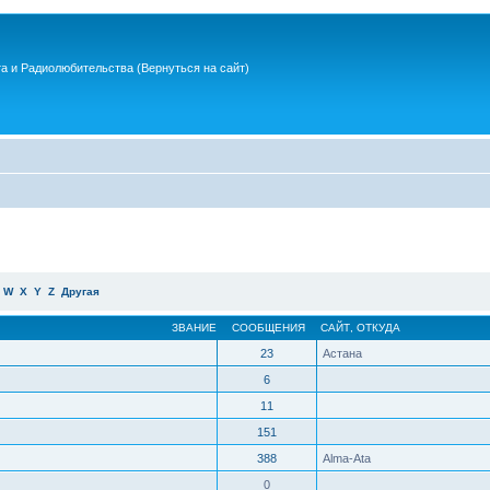
та и Радиолюбительства
(Вернуться на сайт)
W
X
Y
Z
Другая
ЗВАНИЕ
СООБЩЕНИЯ
САЙТ
,
ОТКУДА
23
Астана
6
11
151
388
Alma-Ata
0