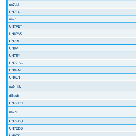
un7qbl
UN7FU
un7p
UN7FET
UN8PAS
UN7BF
UN8PT
UN7EY
UN7GBC
UN8FM
UN6LN
ua9mhk
dl1usb
UN7CBU
un7bu
UN7FDQ
UN7EDG
UN9FK