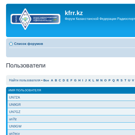
kfrr.kz
Форум Казахстанской Федерации Радиоспор
Список форумов
Пользователи
Найти пользователя
•
Все
A
B
C
D
E
F
G
H
I
J
K
L
M
N
O
P
Q
R
S
T
U
V
ИМЯ ПОЛЬЗОВАТЕЛЯ
UN7ZA
UN9GR
UN7GZ
un7lz
UN9GW
un7ecy