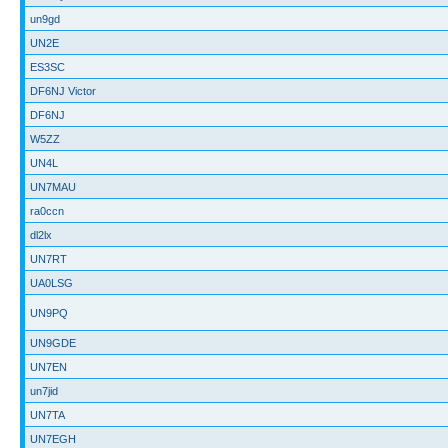
un9gd
UN2E
ES3SC
DF6NJ Victor
DF6NJ
W5ZZ
UN4L
UN7MAU
ra0ccn
dl2lx
UN7RT
UA0LSG
UN9PQ
UN9GDE
UN7EN
un7jid
UN7TA
UN7EGH