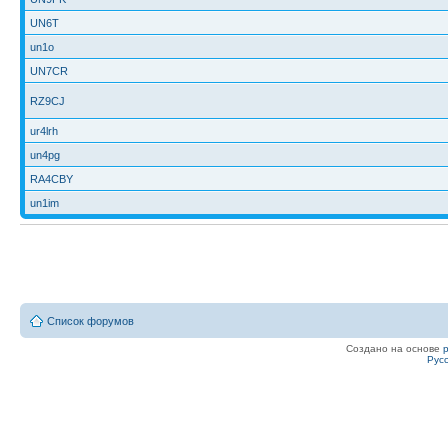
UN6T
un1o
UN7CR
RZ9CJ
ur4lrh
un4pg
RA4CBY
un1im
Список форумов
Создано на основе
Рус