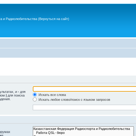
та и Радиолюбительства
(Вернуться на сайт)
ультатах, и
-
для
Искать все слова
олом
|
для поиска
адения.
Искать любое слово/поиск с языком запросов
орумах
же.