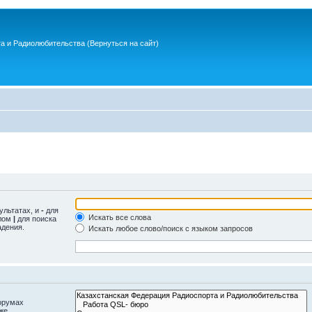
та и Радиолюбительства
(Вернуться на сайт)
ультатах, и
-
для
Искать все слова
олом
|
для поиска
адения.
Искать любое слово/поиск с языком запросов
орумах
же.