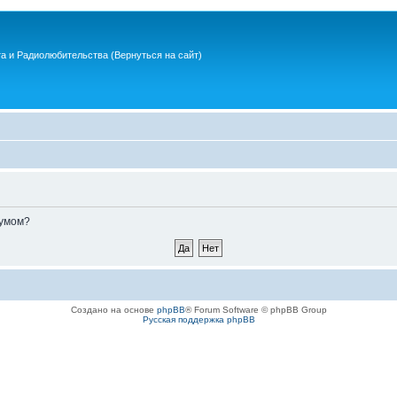
та и Радиолюбительства
(Вернуться на сайт)
румом?
Создано на основе
phpBB
® Forum Software © phpBB Group
Русская поддержка phpBB