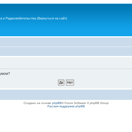
та и Радиолюбительства
(Вернуться на сайт)
румом?
Создано на основе
phpBB
® Forum Software © phpBB Group
Русская поддержка phpBB