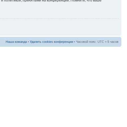
 и политикой, принятыми на конференции. Помните, что ваше
Наша команда
•
Удалить cookies конференции
• Часовой пояс: UTC + 5 часов