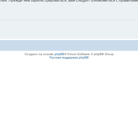
ей. Прежде чем зарегистрироваться, вам следует ознакомиться с правилами
Создано на основе
phpBB
® Forum Software © phpBB Group
Русская поддержка phpBB