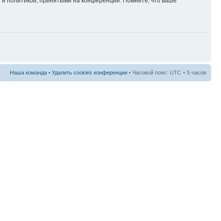
 и политикой, принятыми на конференции. Помните, что ваше
Наша команда
•
Удалить cookies конференции
• Часовой пояс: UTC + 5 часов