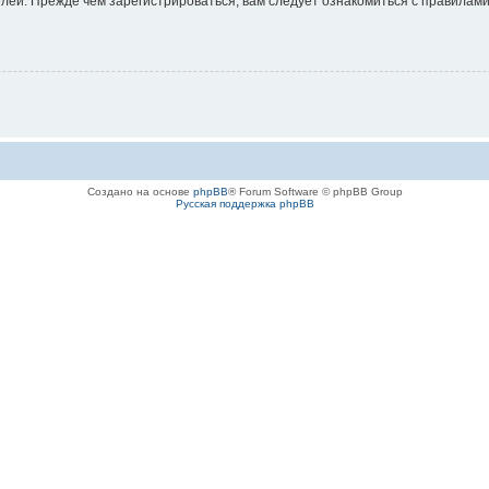
ей. Прежде чем зарегистрироваться, вам следует ознакомиться с правилами
Создано на основе
phpBB
® Forum Software © phpBB Group
Русская поддержка phpBB