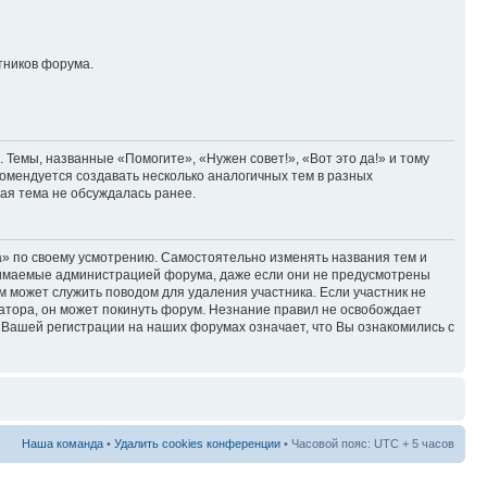
тников форума.
Темы, названные «Помогите», «Нужен совет!», «Вот это да!» и тому
омендуется создавать несколько аналогичных тем в разных
ая тема не обсуждалась ранее.
» по своему усмотрению. Самостоятельно изменять названия тем и
инимаемые администрацией форума, даже если они не предусмотрены
может служить поводом для удаления участника. Если участник не
атора, он может покинуть форум. Незнание правил не освобождает
т Вашей регистрации на наших форумах означает, что Вы ознакомились с
Наша команда
•
Удалить cookies конференции
• Часовой пояс: UTC + 5 часов