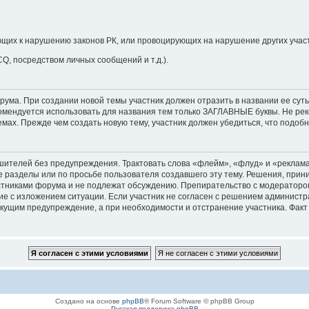
щих к нарушению законов РК, или провоцирующих на нарушение других учас
CQ, посредством личных сообщений и т.д.).
ма. При создании новой темы участник должен отразить в названии ее суть. 
мендуется использовать для названия тем только ЗАГЛАВНЫЕ буквы. Не рек
ах. Прежде чем создать новую тему, участник должен убедиться, что подобн
телей без предупреждения. Трактовать слова «флейм», «флуд» и «реклама
ие разделы или по просьбе пользователя создавшего эту тему. Решения, пр
никами форума и не подлежат обсуждению. Препирательство с модератором 
е с изложением ситуации. Если участник не согласен с решением администр
екущим предупреждение, а при необходимости и отстранение участника. Фак
Создано на основе
phpBB
® Forum Software © phpBB Group
Русская поддержка phpBB