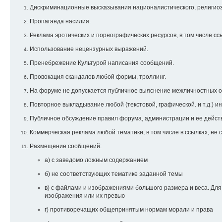
Дискриминационные высказывания националистического, религиозн
Пропаганда насилия.
Реклама эротических и порнографических ресурсов, в том числе ссы
Использование нецензурных выражений.
Пренебрежение Культурой написания сообщений.
Провокация скандалов любой формы, троллинг.
На форуме не допускается публичное выяснение межличностных от
Повторное выкладывание любой (текстовой, графической. и т.д.) 
Публичное обсуждение правил форума, администрации и ее дейст
Коммерческая реклама любой тематики, в том числе в ссылках, не
Размещение сообщений:
а) с заведомо ложным содержанием
б) не соответствующих тематике заданной темы
в) с файлами и изображениями большого размера и веса. Дл
изображения или их превью
г) противоречащих общепринятым нормам морали и права