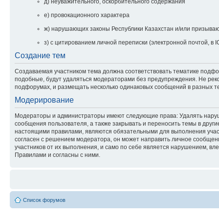
д) неуважительного, оскорбительного содержания
е) провокационного характера
ж) нарушающих законы Республики Казахстан и/или призываю
з) с цитированием личной переписки (электронной почтой, в I
Создание тем
Создаваемая участником тема должна соответствовать тематике подфору
подобные, будут удаляться модераторами без предупреждения. Не реко
подфорумах, и размещать несколько одинаковых сообщений в разных тем
Модерирование
Модераторы и администраторы имеют следующие права: Удалять наруши
сообщения пользователя, а также закрывать и переносить темы в друг
настоящими правилами, являются обязательными для выполнения участ
согласен с решением модератора, он может направить личное сообщени
участников от их выполнения, и само по себе является нарушением, вл
Правилами и согласны с ними.
Список форумов