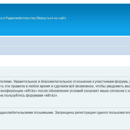
та и Радиолюбительства
(Вернуться на сайт)
елями. Уважительное и благожелательное отношение к участникам форума, 
ть эти правила в любое время и сделаем всё возможное, чтобы уведомить ва
 конференции «kfrr.kz» после обновления условий означает ваше согласие с н
не пользуйтесь форумами «kfrr.kz».
диолюбительскими позывными. Запрещена регистрация одного пользователя 