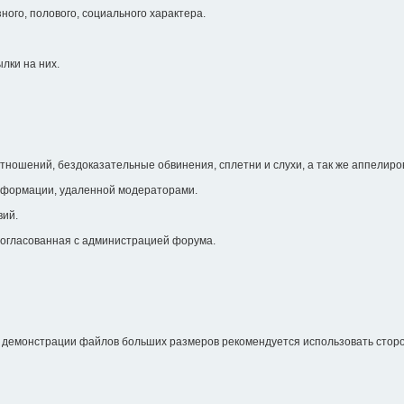
ого, полового, социального характера.
лки на них.
ношений, бездоказательные обвинения, сплетни и слухи, а так же аппелиро
информации, удаленной модераторами.
вий.
 согласованная с администрацией форума.
я демонстрации файлов больших размеров рекомендуется использовать стор