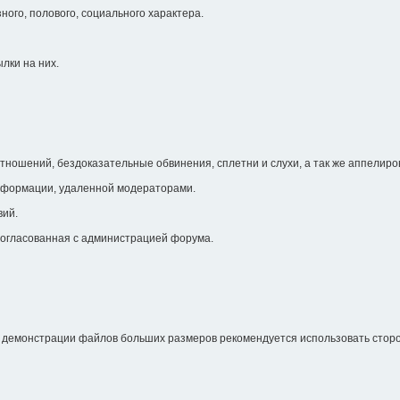
ого, полового, социального характера.
лки на них.
ношений, бездоказательные обвинения, сплетни и слухи, а так же аппелиро
информации, удаленной модераторами.
вий.
 согласованная с администрацией форума.
я демонстрации файлов больших размеров рекомендуется использовать стор