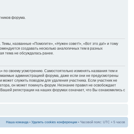
тников форума.
Темы, названные «Помогите», «Нужен совет!», «Вот это да!» и тому
омендуется создавать несколько аналогичных тем в разных
ая тема не обсуждалась ранее.
» по своему усмотрению. Самостоятельно изменять названия тем и
инимаемые администрацией форума, даже если они не предусмотрены
может служить поводом для удаления участника. Если участник не
атора, он может покинуть форум. Незнание правил не освобождает
т Вашей регистрации на наших форумах означает, что Вы ознакомились с
Наша команда
•
Удалить cookies конференции
• Часовой пояс: UTC + 5 часов