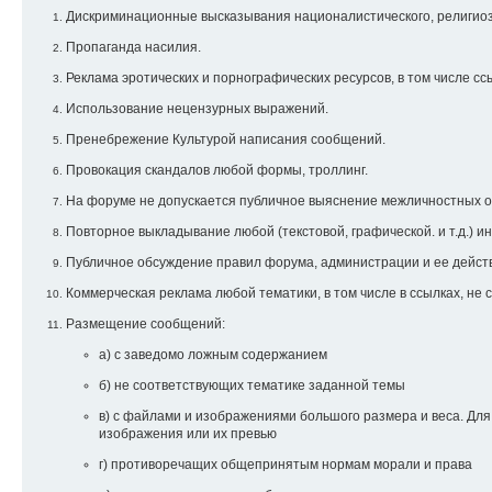
Дискриминационные высказывания националистического, религиозн
Пропаганда насилия.
Реклама эротических и порнографических ресурсов, в том числе ссы
Использование нецензурных выражений.
Пренебрежение Культурой написания сообщений.
Провокация скандалов любой формы, троллинг.
На форуме не допускается публичное выяснение межличностных от
Повторное выкладывание любой (текстовой, графической. и т.д.) 
Публичное обсуждение правил форума, администрации и ее дейст
Коммерческая реклама любой тематики, в том числе в ссылках, не
Размещение сообщений:
а) с заведомо ложным содержанием
б) не соответствующих тематике заданной темы
в) с файлами и изображениями большого размера и веса. Дл
изображения или их превью
г) противоречащих общепринятым нормам морали и права