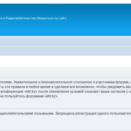
та и Радиолюбительства
(Вернуться на сайт)
елями. Уважительное и благожелательное отношение к участникам форума, 
ть эти правила в любое время и сделаем всё возможное, чтобы уведомить ва
 конференции «kfrr.kz» после обновления условий означает ваше согласие с н
не пользуйтесь форумами «kfrr.kz».
диолюбительскими позывными. Запрещена регистрация одного пользователя 