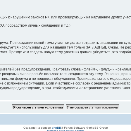
щих к нарушению законов РК, или провоцирующих на нарушение других учас
CQ, посредством личных сообщений и т.д.).
ма. При создании новой темы участник должен отразить в названии ее суть. 
мендуется использовать для названия тем только ЗАГЛАВНЫЕ буквы. Не рек
ах. Прежде чем создать новую тему, участник должен убедиться, что подобн
телей без предупреждения. Трактовать слова «флейм», «флуд» и «реклама
ие разделы или по просьбе пользователя создавшего эту тему. Решения, пр
никами форума и не подлежат обсуждению. Препирательство с модератором 
е с изложением ситуации. Если участник не согласен с решением администр
екущим предупреждение, а при необходимости и отстранение участника. Фак
Создано на основе
phpBB
® Forum Software © phpBB Group
Русская поддержка phpBB