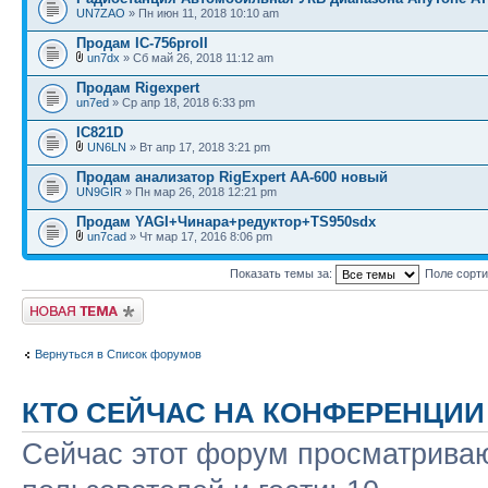
UN7ZAO
» Пн июн 11, 2018 10:10 am
Продам IC-756proII
un7dx
» Сб май 26, 2018 11:12 am
Продам Rigexpert
un7ed
» Ср апр 18, 2018 6:33 pm
IC821D
UN6LN
» Вт апр 17, 2018 3:21 pm
Продам анализатор RigExpert AA-600 новый
UN9GIR
» Пн мар 26, 2018 12:21 pm
Продам YAGI+Чинара+редуктор+TS950sdx
un7cad
» Чт мар 17, 2016 8:06 pm
Показать темы за:
Поле сорт
Новая тема
Вернуться в Список форумов
КТО СЕЙЧАС НА КОНФЕРЕНЦИИ
Сейчас этот форум просматриваю