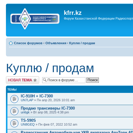
kfrr.kz
Форум Казахстанской Федерации Радиоспор
Список форумов
‹
Объявления
‹
Куплю / продам
Куплю / продам
Новая тема
ТЕМЫ
IC-910H + IC-7300
UN7LAP
» Пн апр 20, 2026 10:01 am
Продаю трансиверы IC-7300
un6gk
» Вт апр 08, 2025 4:38 pm
TS-590S
UN8GEQ
» Пн фев 07, 2022 10:52 am
Радиостанция Автомобильная УКВ диапазона AnyTone АТ