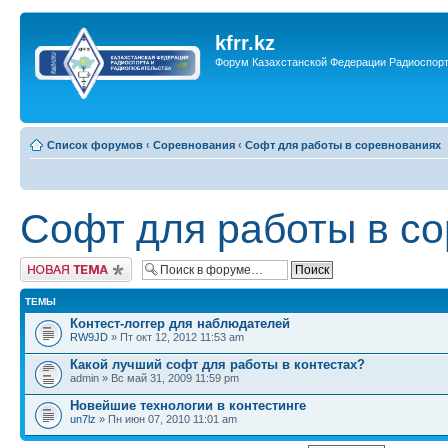
kfrr.kz
Форум Казахстанской Федерации Радиоспор
Список форумов
‹
Соревнования
‹
Софт для работы в соревнованиях
Софт для работы в с
Новая тема
ТЕМЫ
Контест-логгер для наблюдателей
RW9JD
» Пт окт 12, 2012 11:53 am
Какой лучший софт для работы в контестах?
admin » Вс май 31, 2009 11:59 pm
Новейшие технологии в контестинге
un7lz
» Пн июн 07, 2010 11:01 am