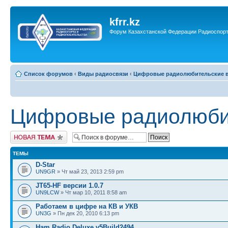
kfrr.kz
Форум Казахстанской Федерации Радиоспор
Список форумов
‹
Виды радиосвязи
‹
Цифровые радиолюбительские в
Цифровые радиолюбит
Новая тема
ТЕМЫ
D-Star
UN9GR
» Чт май 23, 2013 2:59 pm
JT65-HF версии 1.0.7
UN9LCW
» Чт мар 10, 2011 8:58 am
Работаем в цифре на КВ и УКВ
UN3G
» Пн дек 20, 2010 6:13 pm
Ham Radio Deluxe v5Build2494