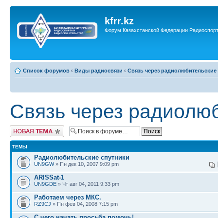
kfrr.kz
Форум Казахстанской Федерации Радиоспор
Список форумов
‹
Виды радиосвязи
‹
Связь через радиолюбительские 
Связь через радиолюб
Новая тема
ТЕМЫ
Радиолюбительские спутники
UN9GW
» Пн дек 10, 2007 9:09 pm
ARISSat-1
UN9GDE
» Чт авг 04, 2011 9:33 pm
Работаем через МКС.
RZ9CJ
» Пн фев 04, 2008 7:15 pm
С чего начать просьба помочь!