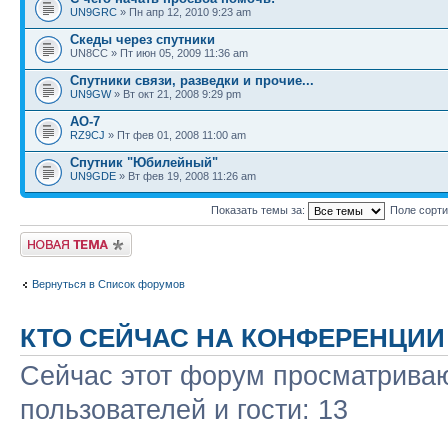
UN9GRC
» Пн апр 12, 2010 9:23 am
Скеды через спутники
UN8CC » Пт июн 05, 2009 11:36 am
Спутники связи, разведки и прочие...
UN9GW
» Вт окт 21, 2008 9:29 pm
AO-7
RZ9CJ
» Пт фев 01, 2008 11:00 am
Спутник "Юбилейный"
UN9GDE
» Вт фев 19, 2008 11:26 am
Показать темы за:
Поле сорт
Новая тема
Вернуться в Список форумов
КТО СЕЙЧАС НА КОНФЕРЕНЦИИ
Сейчас этот форум просматриваю
пользователей и гости: 13