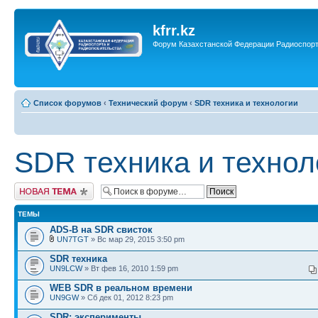
kfrr.kz
Форум Казахстанской Федерации Радиоспор
Список форумов
‹
Технический форум
‹
SDR техника и технологии
SDR техника и технол
Новая тема
ТЕМЫ
ADS-B на SDR свисток
UN7TGT
» Вс мар 29, 2015 3:50 pm
SDR техника
UN9LCW
» Вт фев 16, 2010 1:59 pm
WEB SDR в реальном времени
UN9GW
» Сб дек 01, 2012 8:23 pm
SDR: эксперименты.