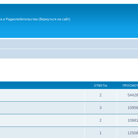
та и Радиолюбительства
(Вернуться на сайт)
ОТВЕТЫ
ПРОСМО
2
5442
3
1095
2
1098
1
1250