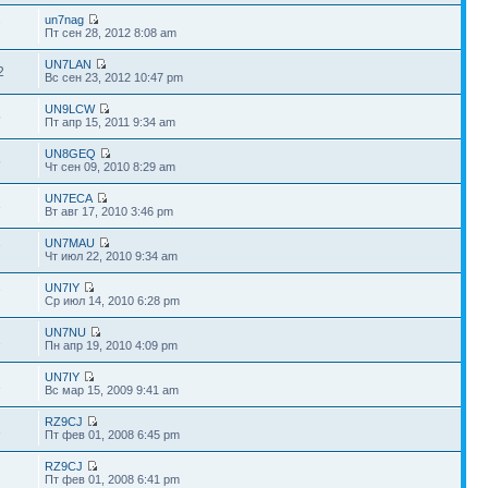
un7nag
7
Пт сен 28, 2012 8:08 am
UN7LAN
2
Вс сен 23, 2012 10:47 pm
UN9LCW
5
Пт апр 15, 2011 9:34 am
UN8GEQ
5
Чт сен 09, 2010 8:29 am
UN7ECA
3
Вт авг 17, 2010 3:46 pm
UN7MAU
7
Чт июл 22, 2010 9:34 am
UN7IY
7
Ср июл 14, 2010 6:28 pm
UN7NU
2
Пн апр 19, 2010 4:09 pm
UN7IY
1
Вс мар 15, 2009 9:41 am
RZ9CJ
1
Пт фев 01, 2008 6:45 pm
RZ9CJ
Пт фев 01, 2008 6:41 pm