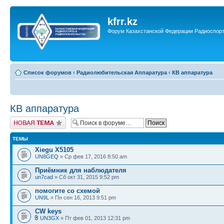
kfrr.kz
Форум Казахстанской Федерации Радиоспор
Список форумов
‹
Радиолюбительская Аппаратура
‹
КВ аппаратура
КВ аппаратура
Новая тема
ТЕМЫ
Xiegu X5105
UN8GEQ
» Ср фев 17, 2016 8:50 am
Приёмник для наблюдателя
un7cad
» Сб окт 31, 2015 9:52 pm
помогите со схемой
UN9L
» Пн сен 16, 2013 9:51 pm
CW keys
UN3GX
» Пт фев 01, 2013 12:31 pm