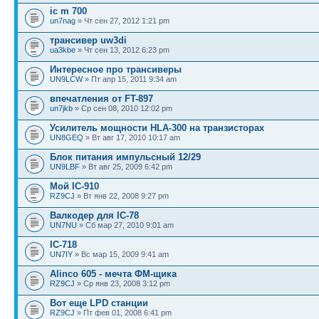
ic m 700
un7nag
» Чт сен 27, 2012 1:21 pm
трансивер uw3di
ua3kbe
» Чт сен 13, 2012 6:23 pm
Интересное про трансиверы
UN9LCW
» Пт апр 15, 2011 9:34 am
впечатления от FT-897
un7jkb
» Ср сен 08, 2010 12:02 pm
Усилитель мощности HLA-300 на транзисторах
UN8GEQ
» Вт авг 17, 2010 10:17 am
Блок питания импульсный 12/29
UN9LBF
» Вт авг 25, 2009 6:42 pm
Мой IC-910
RZ9CJ
» Вт янв 22, 2008 9:27 pm
Валкодер для IC-78
UN7NU
» Сб мар 27, 2010 9:01 am
IC-718
UN7IY
» Вс мар 15, 2009 9:41 am
Alinco 605 - мечта ФМ-щика
RZ9CJ
» Ср янв 23, 2008 3:12 pm
Вот еще LPD станции
RZ9CJ
» Пт фев 01, 2008 6:41 pm