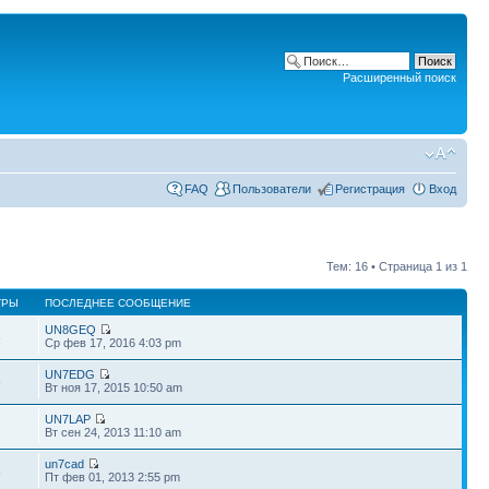
Расширенный поиск
FAQ
Пользователи
Регистрация
Вход
Тем: 16 • Страница
1
из
1
ТРЫ
ПОСЛЕДНЕЕ СООБЩЕНИЕ
UN8GEQ
8
Ср фев 17, 2016 4:03 pm
UN7EDG
6
Вт ноя 17, 2015 10:50 am
UN7LAP
1
Вт сен 24, 2013 11:10 am
un7cad
8
Пт фев 01, 2013 2:55 pm