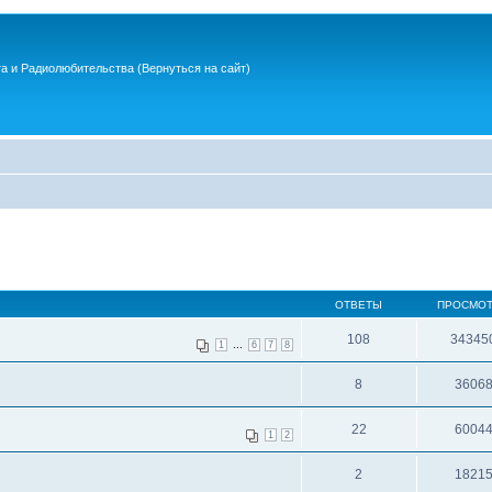
та и Радиолюбительства
(Вернуться на сайт)
ОТВЕТЫ
ПРОСМО
108
34345
...
1
6
7
8
8
3606
22
6004
1
2
2
1821