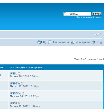
Расширенный поиск
FAQ
Пользователи
Регистрация
Вход
Тем: 5 • Страница
1
из
1
ТРЫ
ПОСЛЕДНЕЕ СООБЩЕНИЕ
UN9L
0
Вт янв 28, 2014 6:56 pm
UN9GW
8
Пт окт 28, 2011 10:48 pm
UN7ECA
4
Пн фев 14, 2011 4:12 pm
UN6P
5
Вт янв 11, 2011 11:16 am