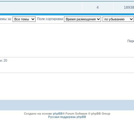
4
1893
темы за:
Поле сортировки
Пер
и: 20
Создано на основе
phpBB
® Forum Software © phpBB Group
Русская поддержка phpBB