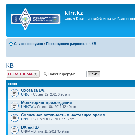
kfrr.kz
Форум Казахстанской Федерации Радиоспор
Список форумов
‹
Прохождение радиоволн
‹
КВ
КВ
Новая тема
ТЕМЫ
Охота за DX.
UN5J
» Ср янв 12, 2011 6:26 am
Мониторинг прохождения
UN9GW
» Ср июл 06, 2011 12:40 pm
Солнечная активность в настоящее время
UN9GIR
» Сб янв 17, 2009 9:15 am
DX на КВ
UN6P » Вт янв 11, 2011 9:49 am