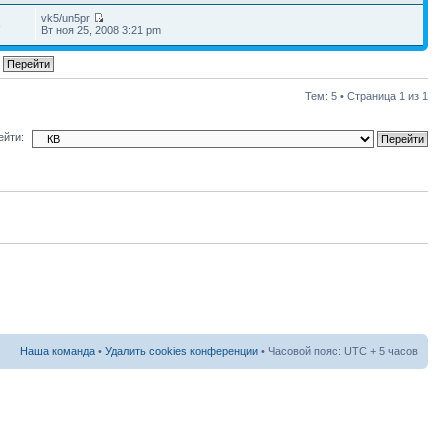
vk5/un5pr
8
Вт ноя 25, 2008 3:21 pm
Тем: 5 • Страница
1
из
1
ейти:
Наша команда
•
Удалить cookies конференции
• Часовой пояс: UTC + 5 часов