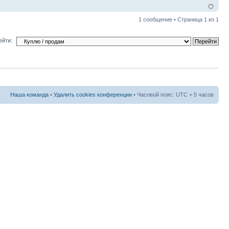
1 сообщение • Страница
1
из
1
ейти:
Наша команда
•
Удалить cookies конференции
• Часовой пояс: UTC + 5 часов