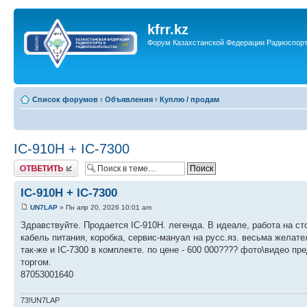
kfrr.kz
Форум Казахстанской Федерации Радиоспор
Список форумов
‹
Объявления
‹
Куплю / продам
IC-910H + IC-7300
Ответить
IC-910H + IC-7300
UN7LAP
» Пн апр 20, 2026 10:01 am
Здравствуйте. Продается IC-910H. легенда. В идеале, работа на ст
кабель питания, коробка, сервис-мануал на русс.яз. весьма желате
так-же и IC-7300 в комплекте. по цене - 600 000???? фото\видео п
торгом.
87053001640
73!UN7LAP