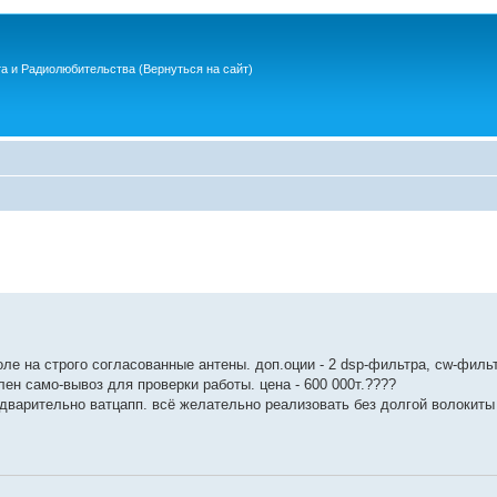
та и Радиолюбительства
(Вернуться на сайт)
оле на строго согласованные антены. доп.оции - 2 dsp-фильтра, cw-фильт
лен само-вывоз для проверки работы. цена - 600 000т.????
редварительно ватцапп. всё желательно реализовать без долгой волокит