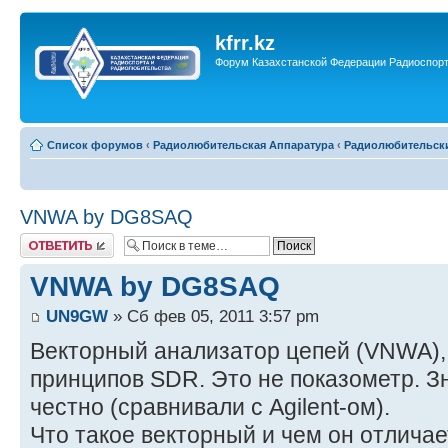
kfrr.kz
Форум Казахстанской Федерации Радиоспор
Список форумов
‹
Радиолюбительская Аппаратура
‹
Радиолюбительск
VNWA by DG8SAQ
Ответить
VNWA by DG8SAQ
UN9GW
» Сб фев 05, 2011 3:57 pm
Векторный анализатор цепей (VNWA),
принципов SDR. Это не показометр. З
честно (сравнивали с Agilent-ом).
Что такое векторный и чем он отличае