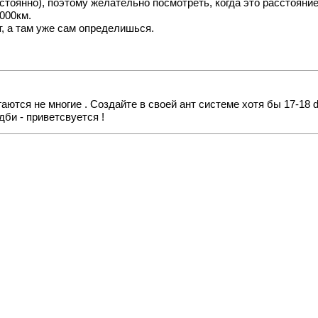
остоянно), поэтому желательно посмотреть, когда это расстояни
7000км.
т, а там уже сам определишься.
ются не многие . Создайте в своей ант системе хотя бы 17-18 d
дби - приветсвуется !