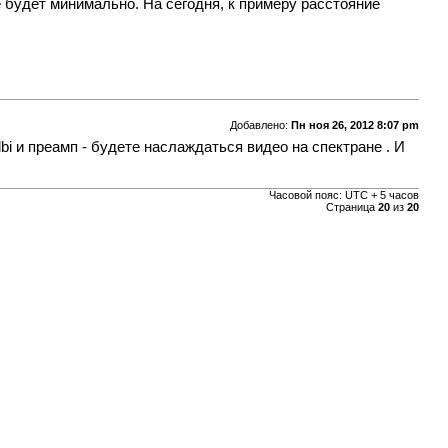
е будет минимально. На сегодня, к примеру расстояние
Добавлено:
Пн ноя 26, 2012 8:07 pm
bi и преамп - будете наслаждаться видео на спектране . И
Часовой пояс: UTC + 5 часов
Страница
20
из
20