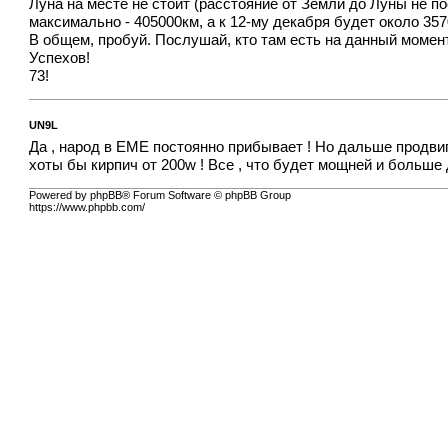
Луна на месте не стоит (расстояние от Земли до Луны не п
максимально - 405000км, а к 12-му декабря будет около 35
В общем, пробуй. Послушай, кто там есть на данный момен
Успехов!
73!
UN9L
Да , народ в ЕМЕ постоянно прибывает ! Но дальше продвига
хоты бы кирпич от 200w ! Все , что будет мощней и больше 
Powered by phpBB® Forum Software © phpBB Group
https://www.phpbb.com/