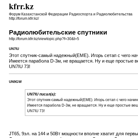
kfrr.kz
Форум Казахстанской Федерации Радиоспорта и Радиолюбительства
http://forum.kfrr.kz/
Радиолюбительские спутники
http://forum.kfrr.kz/viewtopic.php?f=30&t=5
UN7IU
Этот спутник-самый надежный(ЕМЕ). Игорь сетап с чего нач
Имеется парабола D-3м, не вращается. Ну и еще простые 
UN7IU 73!
UN9GW
UN7IU писал(а):
Этот спутник-самый надежный(ЕМЕ). Игорь сетап с чего начин
Имеется парабола D-3м, не вращается. Ну и еще простые вещ
UN7IU 73!
JT65, 9эл. на 144 и 50Вт мощности вполне хватит для перв