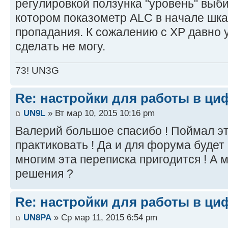
регулировкой ползунка "уровень" вы
котором показометр ALC в начале шка
пропадания. К сожалению с XP давно у
сделать не могу.
73! UN3G
Re: настройки для работы в ци
UN9L
» Вт мар 10, 2015 10:16 pm
Валерий большое спасибо ! Поймал эт
практиковать ! Да и для форума будет 
многим эта переписка пригодится ! А м
решения ?
Re: настройки для работы в ци
UN8PA
» Ср мар 11, 2015 6:54 pm