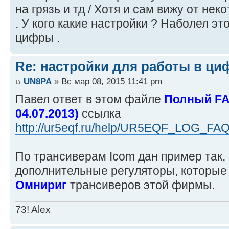
на грязь и тд / Хотя и сам вижу от нек
. У кого какие настройки ? Наболел это
цифры .
Re: настройки для работы в ци
UN8PA
» Вс мар 08, 2015 11:41 pm
Павел ответ в этом файле
Полный FA
04.07.2013)
ссылка
http://ur5eqf.ru/help/UR5EQF_LOG_F
По трансиверам Icom дан пример так, 
дополнительные регуляторы, которые
Омнириг
трансиверов этой фирмы.
73! Alex