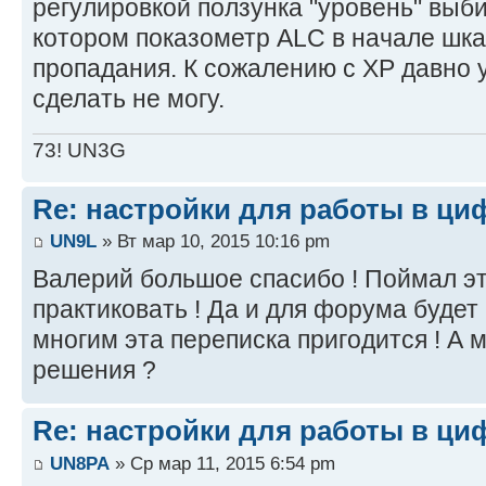
регулировкой ползунка "уровень" вы
котором показометр ALC в начале шка
пропадания. К сожалению с XP давно у
сделать не могу.
73! UN3G
Re: настройки для работы в ци
UN9L
» Вт мар 10, 2015 10:16 pm
Валерий большое спасибо ! Поймал эт
практиковать ! Да и для форума будет 
многим эта переписка пригодится ! А м
решения ?
Re: настройки для работы в ци
UN8PA
» Ср мар 11, 2015 6:54 pm