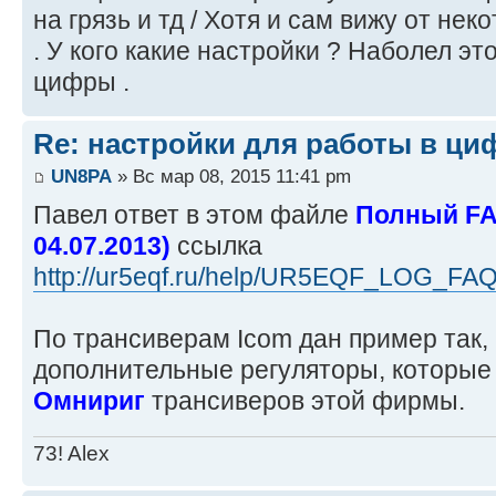
на грязь и тд / Хотя и сам вижу от нек
. У кого какие настройки ? Наболел это
цифры .
Re: настройки для работы в ци
UN8PA
» Вс мар 08, 2015 11:41 pm
Павел ответ в этом файле
Полный FA
04.07.2013)
ссылка
http://ur5eqf.ru/help/UR5EQF_LOG_F
По трансиверам Icom дан пример так, 
дополнительные регуляторы, которые
Омнириг
трансиверов этой фирмы.
73! Alex