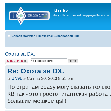
kfrr.kz
Форум Казахстанской Федерации Радиоспор
Список форумов
‹
Прохождение радиоволн
‹
КВ
Охота за DX.
Ответить
Re: Охота за DX.
UN9L
» Ср янв 30, 2013 8:51 pm
По странам сразу могу сказать только 
КВ так - это просто гигантская работа
большим мешком qsl !