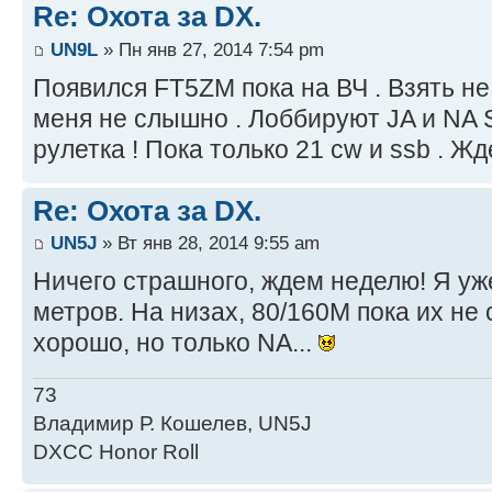
Re: Охота за DX.
UN9L
» Пн янв 27, 2014 7:54 pm
Появился FT5ZM пока на ВЧ . Взять не 
меня не слышно . Лоббируют JA и NA SA
рулетка ! Пока только 21 cw и ssb . Ж
Re: Охота за DX.
UN5J
» Вт янв 28, 2014 9:55 am
Ничего страшного, ждем неделю! Я уже
метров. На низах, 80/160М пока их не
хорошо, но только NA...
73
Владимир Р. Кошелев, UN5J
DXCC Honor Roll