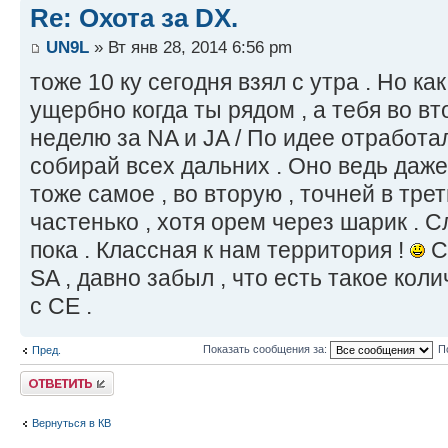
Re: Охота за DX.
UN9L
» Вт янв 28, 2014 6:56 pm
тоже 10 ку сегодня взял с утра . Но ка
ущербно когда ты рядом , а тебя во в
неделю за NA и JA / По идее отработа
собирай всех дальних . Оно ведь даже
тоже самое , во вторую , точней в тр
частенько , хотя орем через шарик . 
пока . Классная к нам территория !
С
SA , давно забыл , что есть такое кол
с CE .
Показать сообщения за:
П
Пред.
Ответить
Вернуться в КВ