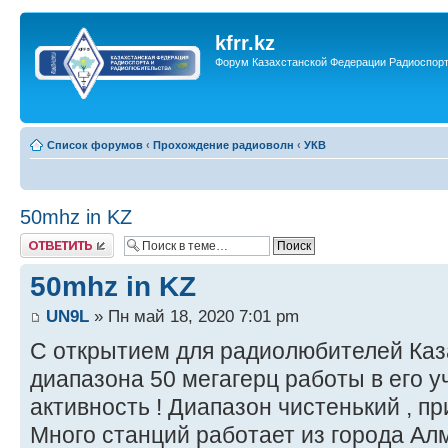
kfrr.kz
Форум Казахстанской Федерации Радиоспор
Список форумов
‹
Прохождение радиоволн
‹
УКВ
50mhz in KZ
Ответить
50mhz in KZ
UN9L
» Пн май 18, 2020 7:01 pm
С открытием для радиолюбителей Ка
диапазона 50 мегагерц работы в его у
активность ! Диапазон чистенький , п
Много станций работает из города Ал