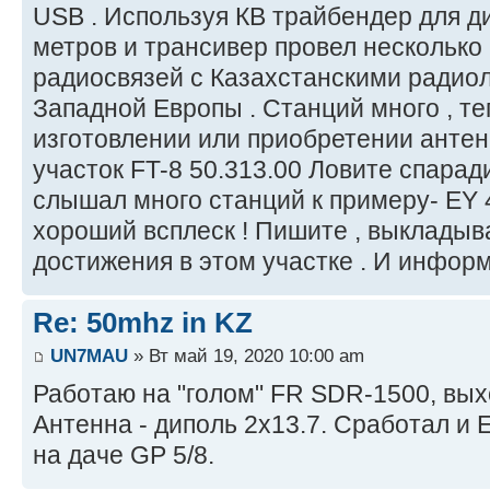
USB . Используя КВ трайбендер для д
метров и трансивер провел несколько
радиосвязей с Казахстанскими радио
Западной Европы . Станций много , т
изготовлении или приобретении антенн
участок FT-8 50.313.00 Ловите спаради
слышал много станций к примеру- EY
хороший всплеск ! Пишите , выкладыв
достижения в этом участке . И информ
Re: 50mhz in KZ
UN7MAU
» Вт май 19, 2020 10:00 am
Работаю на "голом" FR SDR-1500, вых
Антенна - диполь 2х13.7. Сработал и 
на даче GP 5/8.