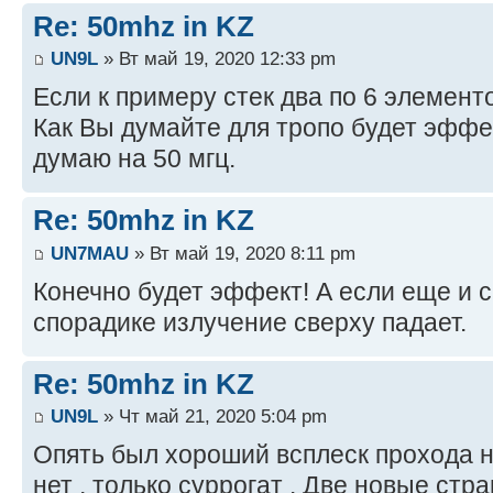
Re: 50mhz in KZ
UN9L
» Вт май 19, 2020 12:33 pm
Если к примеру стек два по 6 элементо
Как Вы думайте для тропо будет эффе
думаю на 50 мгц.
Re: 50mhz in KZ
UN7MAU
» Вт май 19, 2020 8:11 pm
Конечно будет эффект! А если еще и с
спорадике излучение сверху падает.
Re: 50mhz in KZ
UN9L
» Чт май 21, 2020 5:04 pm
Опять был хороший всплеск прохода на
нет , только суррогат . Две новые ст