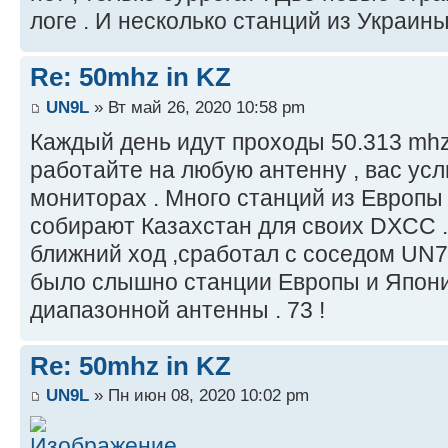
логе . И несколько станций из Украины
Re: 50mhz in KZ
UN9L
» Вт май 26, 2020 10:58 pm
Каждый день идут проходы 50.313 mhz
работайте на любую антенну , вас ус
мониторах . Много станций из Европы
собирают Казахстан для своих DXCC 
ближний ход ,сработал с соседом UN
было слышно станции Европы и Япони
диапазонной антенны . 73 !
Re: 50mhz in KZ
UN9L
» Пн июн 08, 2020 10:02 pm