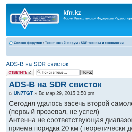
kfrr.kz
Форум Казахстанской Федерации Радиоспор
Список форумов
‹
Технический форум
‹
SDR техника и технологии
ADS-B на SDR свисток
Ответить
ADS-B на SDR свисток
UN7TGT
» Вс мар 29, 2015 3:50 pm
Сегодня удалось засечь второй самол
(первый прозевал, не успел)
Антенна не соответствующая диапазо
приема порядка 20 км (теоретически 